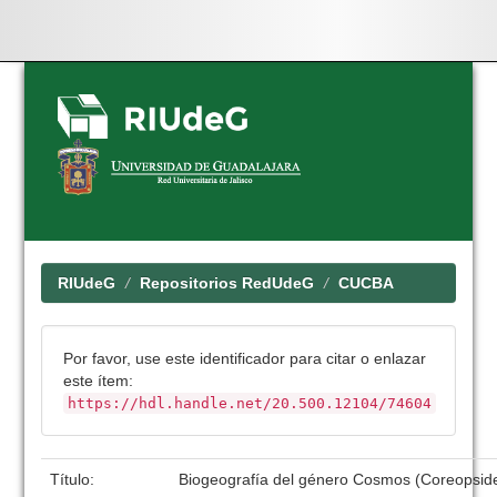
Skip
navigation
RIUdeG
Repositorios RedUdeG
CUCBA
Por favor, use este identificador para citar o enlazar
este ítem:
https://hdl.handle.net/20.500.12104/74604
Título:
Biogeografía del género Cosmos (Coreopsid