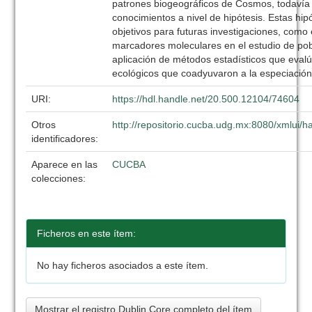
patrones biogeográficos de Cosmos, todaví
conocimientos a nivel de hipótesis. Estas hip
objetivos para futuras investigaciones, como
marcadores moleculares en el estudio de pob
aplicación de métodos estadísticos que evalú
ecológicos que coadyuvaron a la especiación
URI:
https://hdl.handle.net/20.500.12104/74604
Otros
http://repositorio.cucba.udg.mx:8080/xmlui
identificadores:
Aparece en las
CUCBA
colecciones:
Ficheros en este ítem:
No hay ficheros asociados a este ítem.
Mostrar el registro Dublin Core completo del ítem