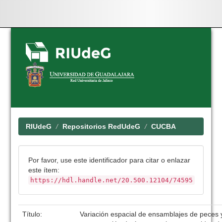
Skip
navigation
RIUdeG
Repositorios RedUdeG
CUCBA
Por favor, use este identificador para citar o enlazar
este ítem:
https://hdl.handle.net/20.500.12104/74595
Título:
Variación espacial de ensamblajes de peces y