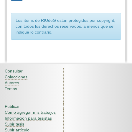
Los ítems de RIUdeG están protegidos por copyright,
con todos los derechos reservados, a menos que se
indique lo contrario.
Consultar
Colecciones
Autores
Temas
Publicar
Como agregar mis trabajos
Información para tesistas
Subir tesis
Subir artículo