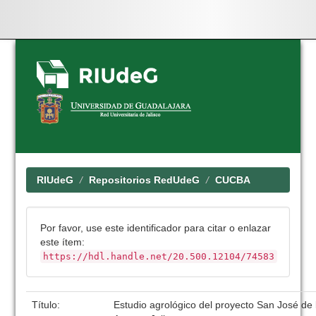
Skip
navigation
RIUdeG
Repositorios RedUdeG
CUCBA
Por favor, use este identificador para citar o enlazar
este ítem:
https://hdl.handle.net/20.500.12104/74583
Título:
Estudio agrológico del proyecto San José de