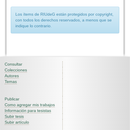
Los ítems de RIUdeG están protegidos por copyright,
con todos los derechos reservados, a menos que se
indique lo contrario.
Consultar
Colecciones
Autores
Temas
Publicar
Como agregar mis trabajos
Información para tesistas
Subir tesis
Subir artículo