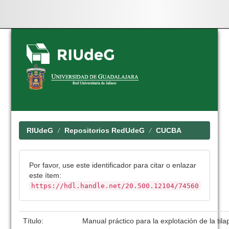
Skip
navigation
RIUdeG
Repositorios RedUdeG
CUCBA
Por favor, use este identificador para citar o enlazar
este ítem:
https://hdl.handle.net/20.500.12104/74560
Título:
Manual práctico para la explotación de la tila