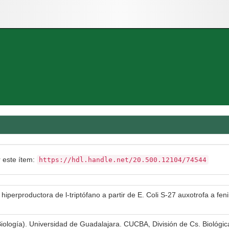
r este ítem:
https://hdl.handle.net/20.500.12104/74544
perproductora de l-triptófano a partir de E. Coli S-27 auxotrofa a fenil
Biología). Universidad de Guadalajara. CUCBA, División de Cs. Biológic