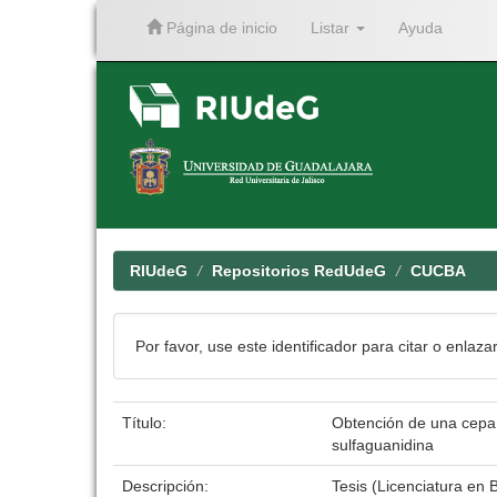
Página de inicio
Listar
Ayuda
Skip
navigation
RIUdeG
Repositorios RedUdeG
CUCBA
Por favor, use este identificador para citar o enlaza
Título:
Obtención de una cepa hi
sulfaguanidina
Descripción:
Tesis (Licenciatura en 