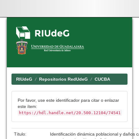
Skip
navigation
RIUdeG
Repositorios RedUdeG
CUCBA
Por favor, use este identificador para citar o enlazar
este ítem:
https://hdl.handle.net/20.500.12104/74541
Título:
Identificación dinámica poblacional y daños 