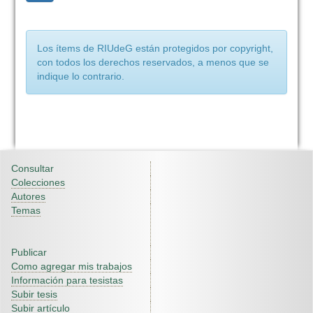
Los ítems de RIUdeG están protegidos por copyright,
con todos los derechos reservados, a menos que se
indique lo contrario.
Consultar
Colecciones
Autores
Temas
Publicar
Como agregar mis trabajos
Información para tesistas
Subir tesis
Subir artículo