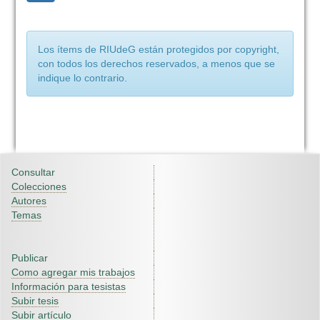
Los ítems de RIUdeG están protegidos por copyright,
con todos los derechos reservados, a menos que se
indique lo contrario.
Consultar
Colecciones
Autores
Temas
Publicar
Como agregar mis trabajos
Información para tesistas
Subir tesis
Subir artículo