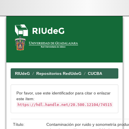
Skip
navigation
RIUdeG
Repositorios RedUdeG
CUCBA
Por favor, use este identificador para citar o enlazar
este ítem:
https://hdl.handle.net/20.500.12104/74515
Título:
Contaminación por ruido y sonometría produ