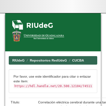
Skip
navigation
RIUdeG
Repositorios RedUdeG
CUCBA
Por favor, use este identificador para citar o enlazar
este ítem:
https://hdl.handle.net/20.500.12104/74511
Título:
Correlación eléctrica cerebral durante una ta