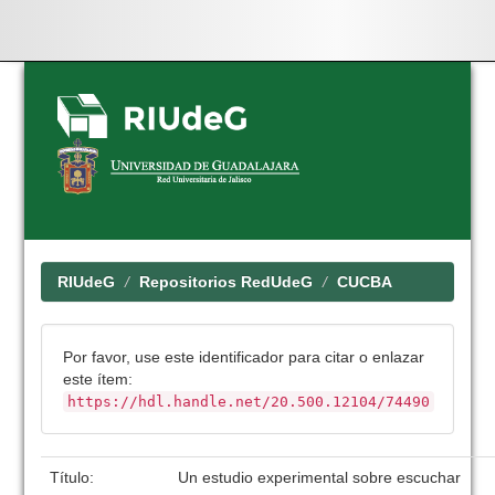
Skip
navigation
RIUdeG
Repositorios RedUdeG
CUCBA
Por favor, use este identificador para citar o enlazar
este ítem:
https://hdl.handle.net/20.500.12104/74490
Título:
Un estudio experimental sobre escuchar