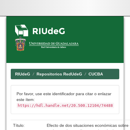
Skip
navigation
RIUdeG
Repositorios RedUdeG
CUCBA
Por favor, use este identificador para citar o enlazar
este ítem:
https://hdl.handle.net/20.500.12104/74488
Título:
Efecto de dos situaciones económicas sobre