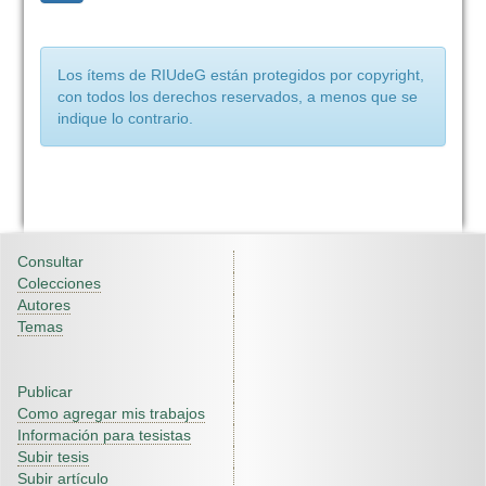
Los ítems de RIUdeG están protegidos por copyright,
con todos los derechos reservados, a menos que se
indique lo contrario.
Consultar
Colecciones
Autores
Temas
Publicar
Como agregar mis trabajos
Información para tesistas
Subir tesis
Subir artículo