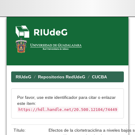
Skip
navigation
RIUdeG
Repositorios RedUdeG
CUCBA
Por favor, use este identificador para citar o enlazar
este ítem:
https://hdl.handle.net/20.500.12104/74449
Título:
Efectos de la clortetraciclina a niveles bajos