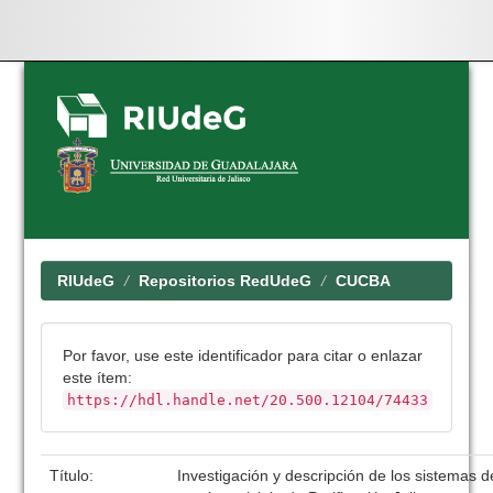
Skip
navigation
RIUdeG
Repositorios RedUdeG
CUCBA
Por favor, use este identificador para citar o enlazar
este ítem:
https://hdl.handle.net/20.500.12104/74433
Título:
Investigación y descripción de los sistemas 