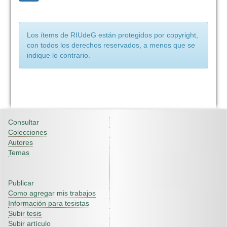
Los ítems de RIUdeG están protegidos por copyright,
con todos los derechos reservados, a menos que se
indique lo contrario.
Consultar
Colecciones
Autores
Temas
Publicar
Como agregar mis trabajos
Información para tesistas
Subir tesis
Subir artículo