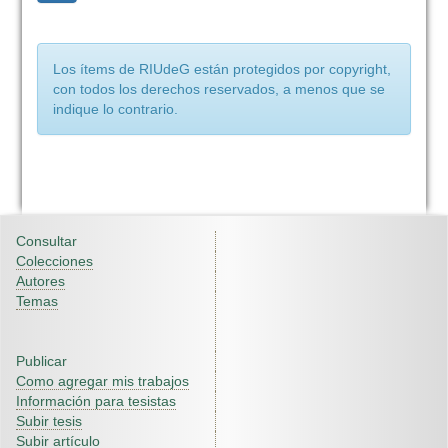
Los ítems de RIUdeG están protegidos por copyright,
con todos los derechos reservados, a menos que se
indique lo contrario.
Consultar
Colecciones
Autores
Temas
Publicar
Como agregar mis trabajos
Información para tesistas
Subir tesis
Subir artículo