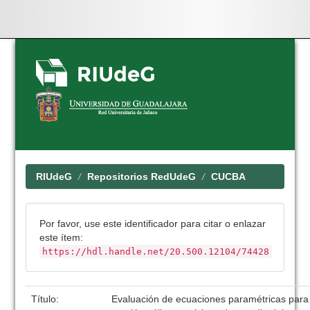
Skip
navigation
RIUdeG
Repositorios RedUdeG
CUCBA
Por favor, use este identificador para citar o enlazar
este ítem:
https://hdl.handle.net/20.500.12104/74428
Título:
Evaluación de ecuaciones paramétricas para 