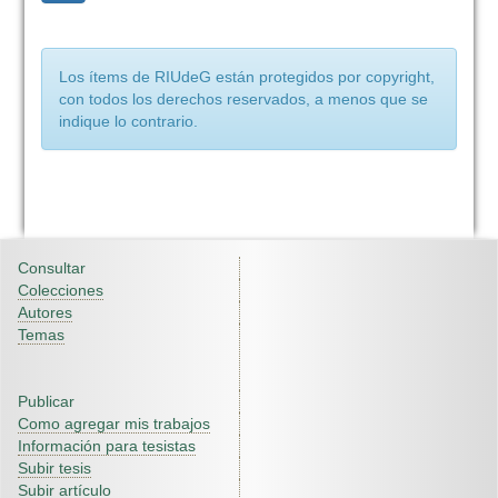
Los ítems de RIUdeG están protegidos por copyright,
con todos los derechos reservados, a menos que se
indique lo contrario.
Consultar
Colecciones
Autores
Temas
Publicar
Como agregar mis trabajos
Información para tesistas
Subir tesis
Subir artículo