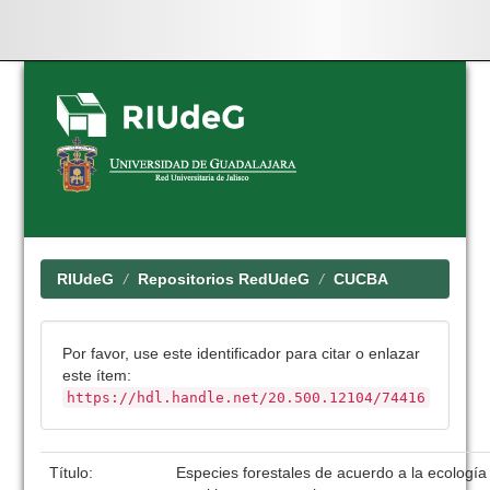
Skip
navigation
RIUdeG
Repositorios RedUdeG
CUCBA
Por favor, use este identificador para citar o enlazar
este ítem:
https://hdl.handle.net/20.500.12104/74416
Título:
Especies forestales de acuerdo a la ecologí