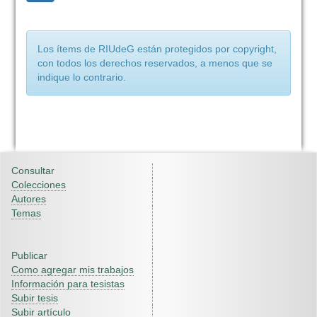
Los ítems de RIUdeG están protegidos por copyright,
con todos los derechos reservados, a menos que se
indique lo contrario.
Consultar
Colecciones
Autores
Temas
Publicar
Como agregar mis trabajos
Información para tesistas
Subir tesis
Subir artículo