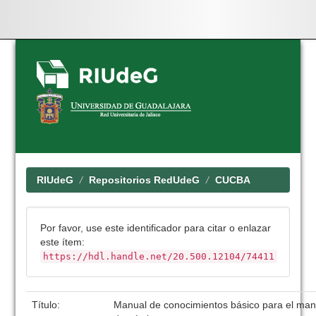
Skip
navigation
RIUdeG
Repositorios RedUdeG
CUCBA
Por favor, use este identificador para citar o enlazar
este ítem:
https://hdl.handle.net/20.500.12104/74411
Título:
Manual de conocimientos básico para el man