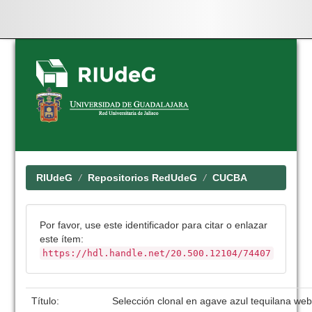
Skip
navigation
RIUdeG
Repositorios RedUdeG
CUCBA
Por favor, use este identificador para citar o enlazar
este ítem:
https://hdl.handle.net/20.500.12104/74407
Título:
Selección clonal en agave azul tequilana we