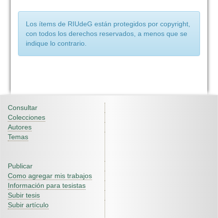
Los ítems de RIUdeG están protegidos por copyright,
con todos los derechos reservados, a menos que se
indique lo contrario.
Consultar
Colecciones
Autores
Temas
Publicar
Como agregar mis trabajos
Información para tesistas
Subir tesis
Subir artículo