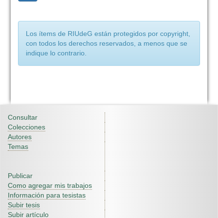
Los ítems de RIUdeG están protegidos por copyright,
con todos los derechos reservados, a menos que se
indique lo contrario.
Consultar
Colecciones
Autores
Temas
Publicar
Como agregar mis trabajos
Información para tesistas
Subir tesis
Subir artículo