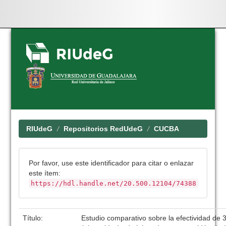
Skip
navigation
RIUdeG
Repositorios RedUdeG
CUCBA
Por favor, use este identificador para citar o enlazar
este ítem:
https://hdl.handle.net/20.500.12104/74388
Título:
Estudio comparativo sobre la efectividad de 3