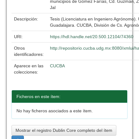
municipios de Gómez Farías, Cd. Guzmán, Za
Jal
Descripción:
Tesis (Licenciatura en Ingeniero Agrónomo).
Guadalajara. CUCBA, División de Cs. Agronó
URI:
https://hdl.handle.net/20.500.12104/74360
Otros
http://repositorio.cucba.udg.mx:8080/xmlui
identificadores:
Aparece en las
CUCBA
colecciones:
Ficheros en este ítem:
No hay ficheros asociados a este ítem.
Mostrar el registro Dublin Core completo del ítem