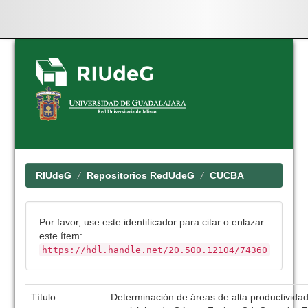
Skip
navigation
RIUdeG
Repositorios RedUdeG
CUCBA
Por favor, use este identificador para citar o enlazar
este ítem:
https://hdl.handle.net/20.500.12104/74360
Título:
Determinación de áreas de alta productivida