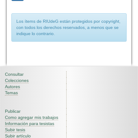
Los ítems de RIUdeG están protegidos por copyright,
con todos los derechos reservados, a menos que se
indique lo contrario.
Consultar
Colecciones
Autores
Temas
Publicar
Como agregar mis trabajos
Información para tesistas
Subir tesis
Subir artículo