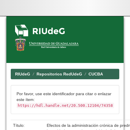
Skip
navigation
RIUdeG
Repositorios RedUdeG
CUCBA
Por favor, use este identificador para citar o enlazar
este ítem:
https://hdl.handle.net/20.500.12104/74358
Título:
Efectos de la administración crónica de pre