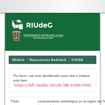
Skip
navigation
RIUdeG
Repositorios RedUdeG
CUCBA
Por favor, use este identificador para citar o enlazar
este ítem:
https://hdl.handle.net/20.500.12104/74351
Título:
Levantamiento edafológico en la región del 