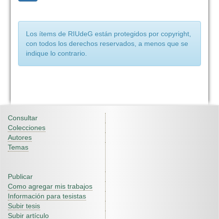
Los ítems de RIUdeG están protegidos por copyright,
con todos los derechos reservados, a menos que se
indique lo contrario.
Consultar
Colecciones
Autores
Temas
Publicar
Como agregar mis trabajos
Información para tesistas
Subir tesis
Subir artículo