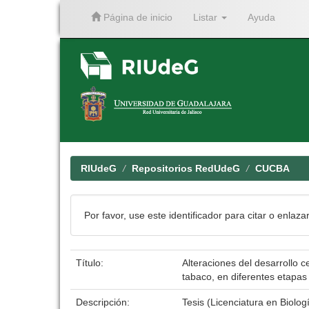
Página de inicio
Listar
Ayuda
Skip
navigation
RIUdeG
Repositorios RedUdeG
CUCBA
Por favor, use este identificador para citar o enlaza
Título:
Alteraciones del desarrollo 
tabaco, en diferentes etapas
Descripción:
Tesis (Licenciatura en Biolo