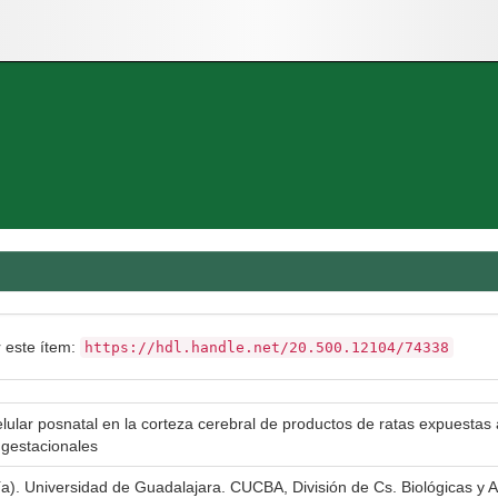
r este ítem:
https://hdl.handle.net/20.500.12104/74338
celular posnatal en la corteza cerebral de productos de ratas expuestas
 gestacionales
gía). Universidad de Guadalajara. CUCBA, División de Cs. Biológicas y 