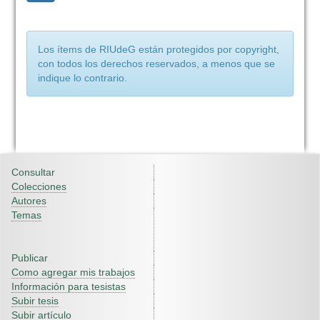
Los ítems de RIUdeG están protegidos por copyright,
con todos los derechos reservados, a menos que se
indique lo contrario.
Consultar
Colecciones
Autores
Temas
Publicar
Como agregar mis trabajos
Información para tesistas
Subir tesis
Subir artículo