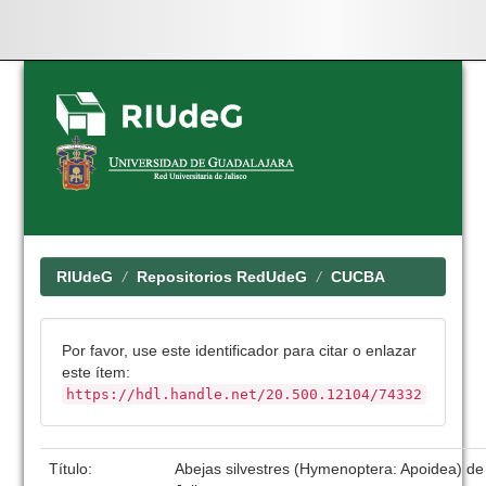
Skip
navigation
RIUdeG
Repositorios RedUdeG
CUCBA
Por favor, use este identificador para citar o enlazar
este ítem:
https://hdl.handle.net/20.500.12104/74332
Título:
Abejas silvestres (Hymenoptera: Apoidea) de l