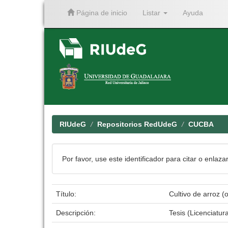
Página de inicio
Listar
Ayuda
Skip
navigation
RIUdeG
Repositorios RedUdeG
CUCBA
Por favor, use este identificador para citar o enlaza
Título:
Cultivo de arroz (o
Descripción:
Tesis (Licenciatu