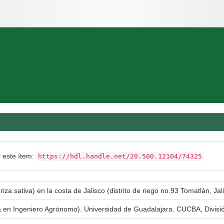
r este ítem:
https://hdl.handle.net/20.500.12104/74325
riza sativa) en la costa de Jalisco (distrito de riego no.93 Tomatlán, Ja
ra en Ingeniero Agrónomo). Universidad de Guadalajara. CUCBA, Divisi