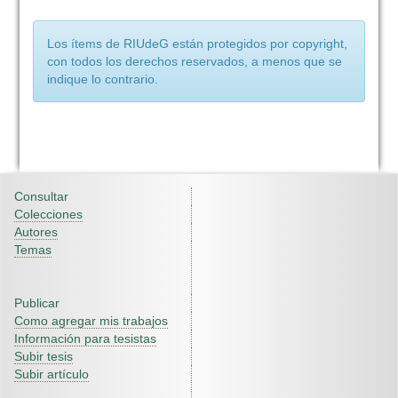
Los ítems de RIUdeG están protegidos por copyright,
con todos los derechos reservados, a menos que se
indique lo contrario.
Consultar
Colecciones
Autores
Temas
Publicar
Como agregar mis trabajos
Información para tesistas
Subir tesis
Subir artículo