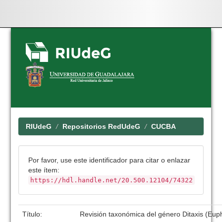
Skip
navigation
RIUdeG
Repositorios RedUdeG
CUCBA
Por favor, use este identificador para citar o enlazar
este ítem:
https://hdl.handle.net/20.500.12104/74322
Título:
Revisión taxonómica del género Ditaxis (Eu