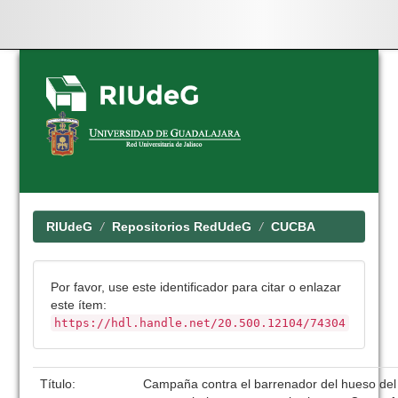
Skip
navigation
RIUdeG
Repositorios RedUdeG
CUCBA
Por favor, use este identificador para citar o enlazar
este ítem:
https://hdl.handle.net/20.500.12104/74304
Título:
Campaña contra el barrenador del hueso del