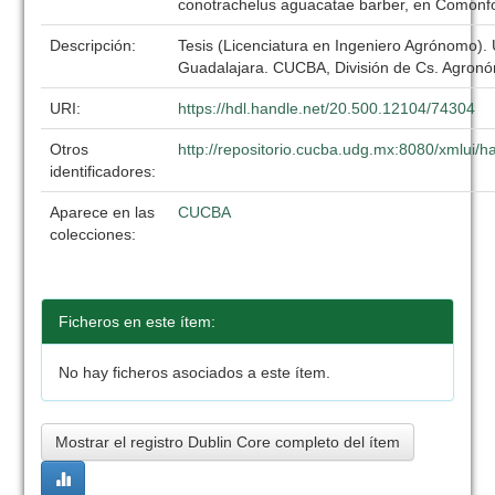
conotrachelus aguacatae barber, en Comonfo
Descripción:
Tesis (Licenciatura en Ingeniero Agrónomo).
Guadalajara. CUCBA, División de Cs. Agronó
URI:
https://hdl.handle.net/20.500.12104/74304
Otros
http://repositorio.cucba.udg.mx:8080/xmlui/
identificadores:
Aparece en las
CUCBA
colecciones:
Ficheros en este ítem:
No hay ficheros asociados a este ítem.
Mostrar el registro Dublin Core completo del ítem