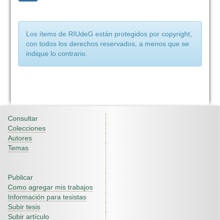
Los ítems de RIUdeG están protegidos por copyright,
con todos los derechos reservados, a menos que se
indique lo contrario.
Consultar
Colecciones
Autores
Temas
Publicar
Como agregar mis trabajos
Información para tesistas
Subir tesis
Subir artículo