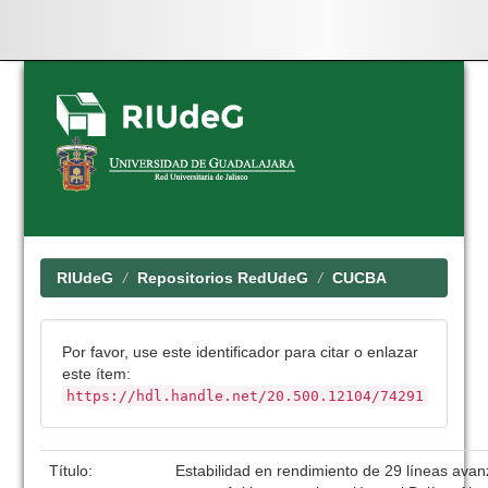
Skip
navigation
RIUdeG
Repositorios RedUdeG
CUCBA
Por favor, use este identificador para citar o enlazar
este ítem:
https://hdl.handle.net/20.500.12104/74291
Título:
Estabilidad en rendimiento de 29 líneas avan