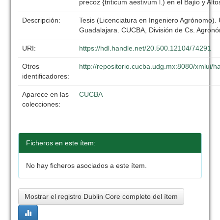
precoz {triticum aestivum l.) en el Bajío y Alto
Descripción:
Tesis (Licenciatura en Ingeniero Agrónomo).
Guadalajara. CUCBA, División de Cs. Agronó
URI:
https://hdl.handle.net/20.500.12104/74291
Otros
http://repositorio.cucba.udg.mx:8080/xmlui
identificadores:
Aparece en las
CUCBA
colecciones:
Ficheros en este ítem:
No hay ficheros asociados a este ítem.
Mostrar el registro Dublin Core completo del ítem