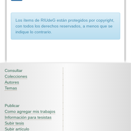
Los ítems de RIUdeG están protegidos por copyright,
con todos los derechos reservados, a menos que se
indique lo contrario.
Consultar
Colecciones
Autores
Temas
Publicar
Como agregar mis trabajos
Información para tesistas
Subir tesis
Subir artículo