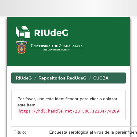
Skip
navigation
RIUdeG
Repositorios RedUdeG
CUCBA
Por favor, use este identificador para citar o enlazar
este ítem:
https://hdl.handle.net/20.500.12104/74289
Título:
Encuesta serológica al virus de la parainfluen