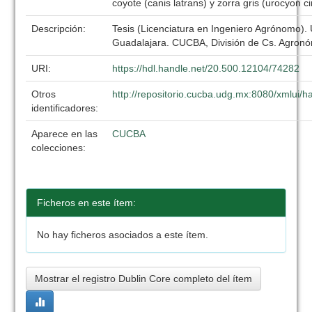
coyote (canis latrans) y zorra gris (urocyon 
Descripción:
Tesis (Licenciatura en Ingeniero Agrónomo).
Guadalajara. CUCBA, División de Cs. Agronó
URI:
https://hdl.handle.net/20.500.12104/74282
Otros
http://repositorio.cucba.udg.mx:8080/xmlui
identificadores:
Aparece en las
CUCBA
colecciones:
Ficheros en este ítem:
No hay ficheros asociados a este ítem.
Mostrar el registro Dublin Core completo del ítem