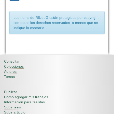
Los ítems de RIUdeG están protegidos por copyright,
con todos los derechos reservados, a menos que se
indique lo contrario.
Consultar
Colecciones
Autores
Temas
Publicar
Como agregar mis trabajos
Información para tesistas
Subir tesis
Subir artículo