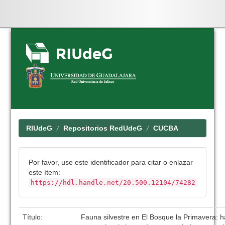
Skip
navigation
RIUdeG
Repositorios RedUdeG
CUCBA
Por favor, use este identificador para citar o enlazar
este ítem:
https://hdl.handle.net/20.500.12104/74282
Título:
Fauna silvestre en El Bosque la Primavera: h