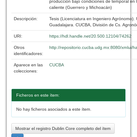
producción bajo condiciones de temporal en l
caliente (Guerrero y Michoacán)
Descripción:
Tesis (Licenciatura en Ingeniero Agrónomo).
Guadalajara. CUCBA, División de Cs. Agronó
URI:
https://hdl.handle.net/20.500.12104/74262
Otros
http://repositorio.cucba.udg.mx:8080/xmlui
identificadores:
Aparece en las
CUCBA
colecciones:
Ficheros en este ítem:
No hay ficheros asociados a este ítem.
Mostrar el registro Dublin Core completo del ítem