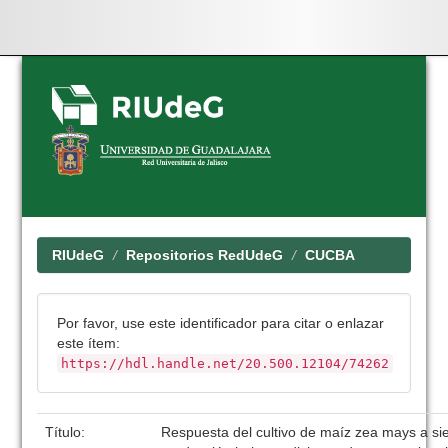
Skip
navigation
RIUdeG
Repositorios RedUdeG
CUCBA
Por favor, use este identificador para citar o enlazar
este ítem:
https://hdl.handle.net/20.500.12104/74262
Título:
Respuesta del cultivo de maíz zea mays a sie