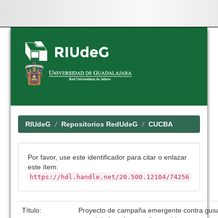
Skip
navigation
RIUdeG
Repositorios RedUdeG
CUCBA
Por favor, use este identificador para citar o enlazar
este ítem:
https://hdl.handle.net/20.500.12104/74256
Título:
Proyecto de campaña emergente contra gus