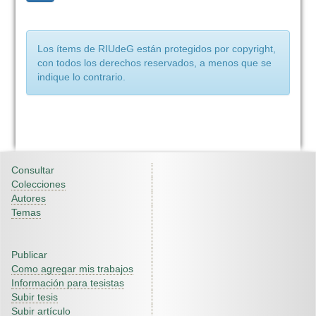
Los ítems de RIUdeG están protegidos por copyright,
con todos los derechos reservados, a menos que se
indique lo contrario.
Consultar
Colecciones
Autores
Temas
Publicar
Como agregar mis trabajos
Información para tesistas
Subir tesis
Subir artículo