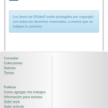
Los ítems de RIUdeG están protegidos por copyright,
con todos los derechos reservados, a menos que se
indique lo contrario.
Consultar
Colecciones
Autores
Temas
Publicar
Como agregar mis trabajos
Información para tesistas
Subir tesis
Subir artículo