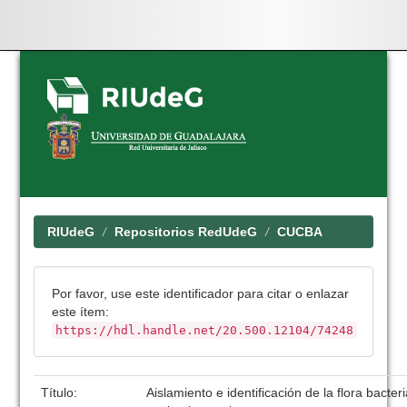
Skip
navigation
RIUdeG
Repositorios RedUdeG
CUCBA
Por favor, use este identificador para citar o enlazar
este ítem:
https://hdl.handle.net/20.500.12104/74248
Título:
Aislamiento e identificación de la flora bacte