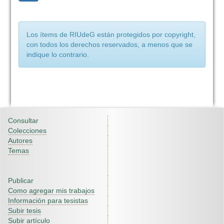
Los ítems de RIUdeG están protegidos por copyright,
con todos los derechos reservados, a menos que se
indique lo contrario.
Consultar
Colecciones
Autores
Temas
Publicar
Como agregar mis trabajos
Información para tesistas
Subir tesis
Subir artículo