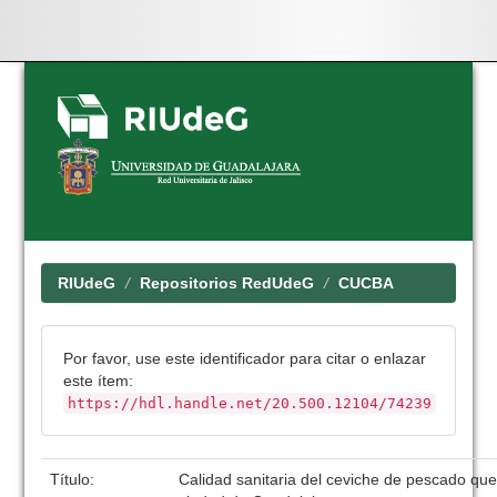
Skip
navigation
RIUdeG
Repositorios RedUdeG
CUCBA
Por favor, use este identificador para citar o enlazar
este ítem:
https://hdl.handle.net/20.500.12104/74239
Título:
Calidad sanitaria del ceviche de pescado qu