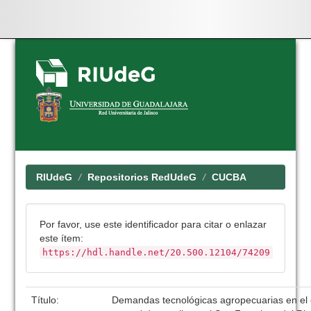
Skip
navigation
RIUdeG
Repositorios RedUdeG
CUCBA
Por favor, use este identificador para citar o enlazar
este ítem:
https://hdl.handle.net/20.500.12104/74209
Título:
Demandas tecnológicas agropecuarias en el