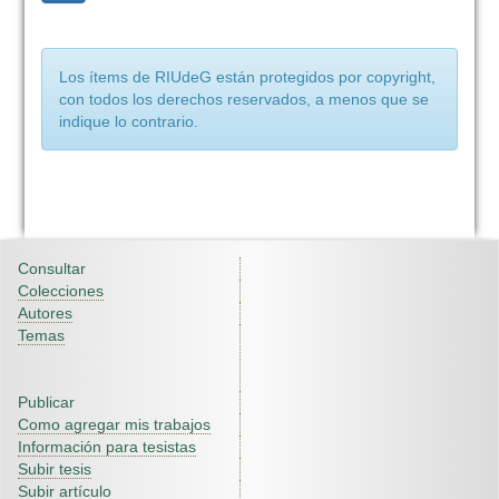
Los ítems de RIUdeG están protegidos por copyright,
con todos los derechos reservados, a menos que se
indique lo contrario.
Consultar
Colecciones
Autores
Temas
Publicar
Como agregar mis trabajos
Información para tesistas
Subir tesis
Subir artículo