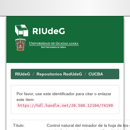
Skip
navigation
RIUdeG
Repositorios RedUdeG
CUCBA
Por favor, use este identificador para citar o enlazar
este ítem:
https://hdl.handle.net/20.500.12104/74199
Título:
Control natural del minador de la hoja de los c