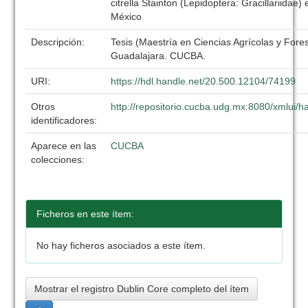
citrella Stainton (Lepidoptera: Gracillariidae)
México
Descripción:
Tesis (Maestría en Ciencias Agrícolas y Fore
Guadalajara. CUCBA.
URI:
https://hdl.handle.net/20.500.12104/74199
Otros
http://repositorio.cucba.udg.mx:8080/xmlui
identificadores:
Aparece en las
CUCBA
colecciones:
Ficheros en este ítem:
No hay ficheros asociados a este ítem.
Mostrar el registro Dublin Core completo del ítem