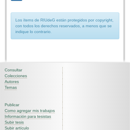
Los ítems de RIUdeG están protegidos por copyright,
con todos los derechos reservados, a menos que se
indique lo contrario.
Consultar
Colecciones
Autores
Temas
Publicar
Como agregar mis trabajos
Información para tesistas
Subir tesis
Subir artículo