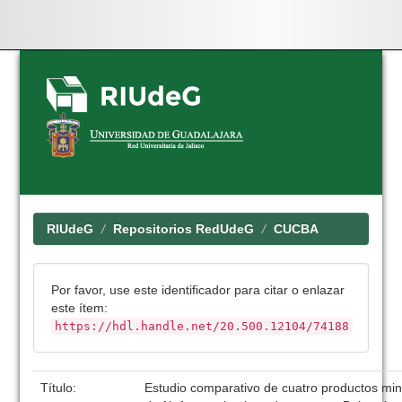
Skip
navigation
RIUdeG
Repositorios RedUdeG
CUCBA
Por favor, use este identificador para citar o enlazar
este ítem:
https://hdl.handle.net/20.500.12104/74188
Título:
Estudio comparativo de cuatro productos mi