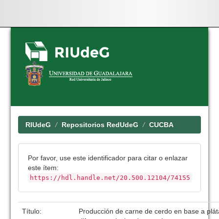
Skip
navigation
RIUdeG
Repositorios RedUdeG
CUCBA
Por favor, use este identificador para citar o enlazar
este ítem:
https://hdl.handle.net/20.500.12104/74155
Título:
Producción de carne de cerdo en base a plá