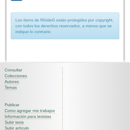
Los ítems de RIUdeG están protegidos por copyright,
con todos los derechos reservados, a menos que se
indique lo contrario.
Consultar
Colecciones
Autores
Temas
Publicar
Como agregar mis trabajos
Información para tesistas
Subir tesis
Subir artículo