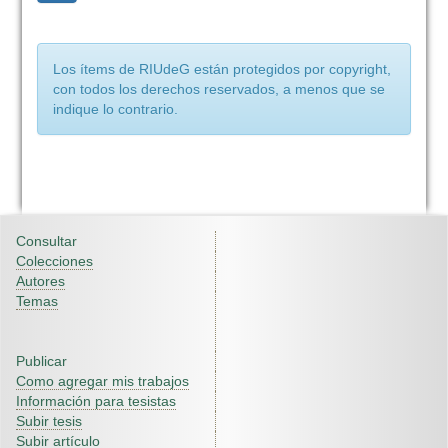
Los ítems de RIUdeG están protegidos por copyright,
con todos los derechos reservados, a menos que se
indique lo contrario.
Consultar
Colecciones
Autores
Temas
Publicar
Como agregar mis trabajos
Información para tesistas
Subir tesis
Subir artículo