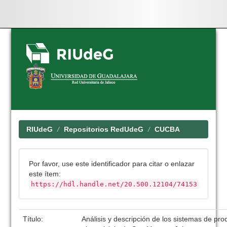
Skip
navigation
RIUdeG
Repositorios RedUdeG
CUCBA
Por favor, use este identificador para citar o enlazar
este ítem:
https://hdl.handle.net/20.500.12104/74153
Título:
Análisis y descripción de los sistemas de pro