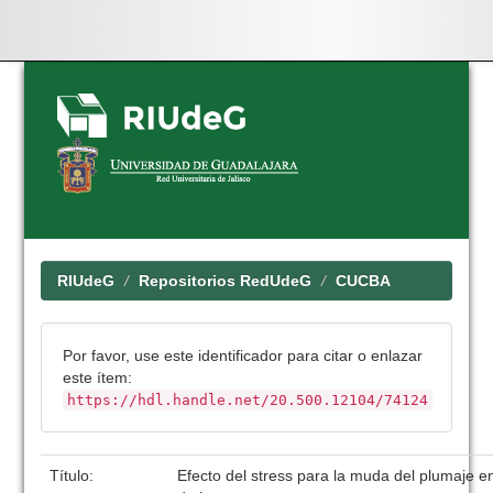
Skip
navigation
RIUdeG
Repositorios RedUdeG
CUCBA
Por favor, use este identificador para citar o enlazar
este ítem:
https://hdl.handle.net/20.500.12104/74124
Título:
Efecto del stress para la muda del plumaje en