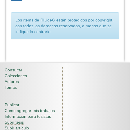
Los ítems de RIUdeG están protegidos por copyright,
con todos los derechos reservados, a menos que se
indique lo contrario.
Consultar
Colecciones
Autores
Temas
Publicar
Como agregar mis trabajos
Información para tesistas
Subir tesis
Subir artículo