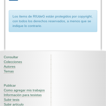
Los ítems de RIUdeG están protegidos por copyright,
con todos los derechos reservados, a menos que se
indique lo contrario.
Consultar
Colecciones
Autores
Temas
Publicar
Como agregar mis trabajos
Información para tesistas
Subir tesis
Subir artículo