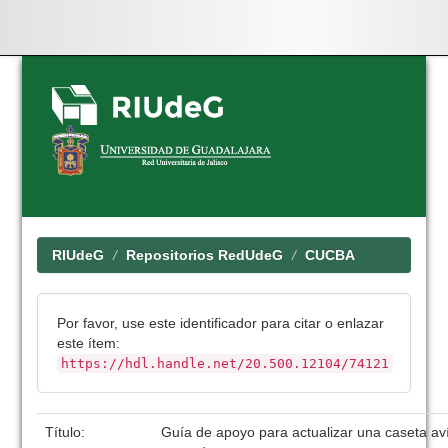
Skip
navigation
RIUdeG
Repositorios RedUdeG
CUCBA
Por favor, use este identificador para citar o enlazar
este ítem:
https://hdl.handle.net/20.500.12104/74121
Título:
Guía de apoyo para actualizar una caseta aví