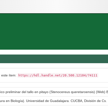
r este ítem:
https://hdl.handle.net/20.500.12104/74111
co preliminar del tallo en pitayo (Stenocereus queretaroensis) (Web) 
tura en Biología). Universidad de Guadalajara. CUCBA, División de Cs. 