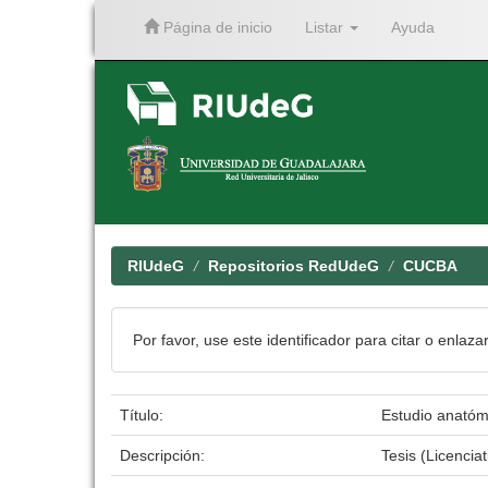
Página de inicio
Listar
Ayuda
Skip
navigation
RIUdeG
Repositorios RedUdeG
CUCBA
Por favor, use este identificador para citar o enlaza
Título:
Estudio anatómi
Descripción:
Tesis (Licencia