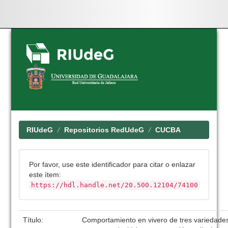
Skip
navigation
RIUdeG
Repositorios RedUdeG
CUCBA
Por favor, use este identificador para citar o enlazar
este ítem:
https://hdl.handle.net/20.500.12104/74100
Título:
Comportamiento en vivero de tres variedades 