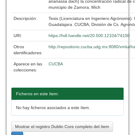
ananassa dach) la concentración radical de c
municipio de Zamora, Mich
Descripción:
Tesis (Licenciatura en Ingeniero Agrónomo).
Guadalajara. CUCBA, División de Cs. Agronó
URI:
https://hdl.handle.net/20.500.12104/74100
Otros
http://repositorio.cucba.udg.mx:8080/xmlui
identificadores:
Aparece en las
CUCBA
colecciones:
Ficheros en este ítem:
No hay ficheros asociados a este ítem.
Mostrar el registro Dublin Core completo del ítem