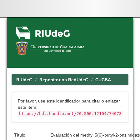
Skip
navigation
RIUdeG
Repositorios RedUdeG
CUCBA
Por favor, use este identificador para citar o enlazar
este ítem:
https://hdl.handle.net/20.500.12104/74073
Título:
Evaluación del methyl 5(6)-butyl-2-bnzimida