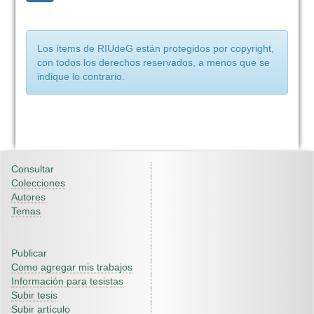
Los ítems de RIUdeG están protegidos por copyright,
con todos los derechos reservados, a menos que se
indique lo contrario.
Consultar
Colecciones
Autores
Temas
Publicar
Como agregar mis trabajos
Información para tesistas
Subir tesis
Subir artículo