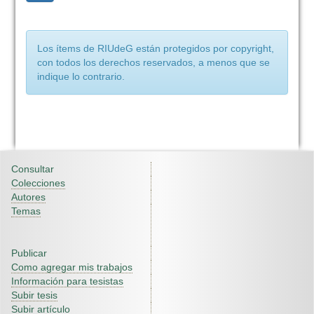
Los ítems de RIUdeG están protegidos por copyright,
con todos los derechos reservados, a menos que se
indique lo contrario.
Consultar
Colecciones
Autores
Temas
Publicar
Como agregar mis trabajos
Información para tesistas
Subir tesis
Subir artículo