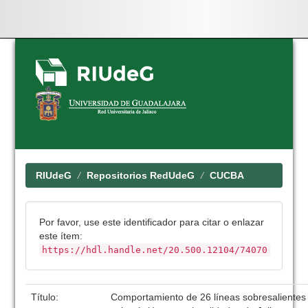
Skip
navigation
RIUdeG
Repositorios RedUdeG
CUCBA
Por favor, use este identificador para citar o enlazar
este ítem:
https://hdl.handle.net/20.500.12104/74070
Título:
Comportamiento de 26 líneas sobresalientes d