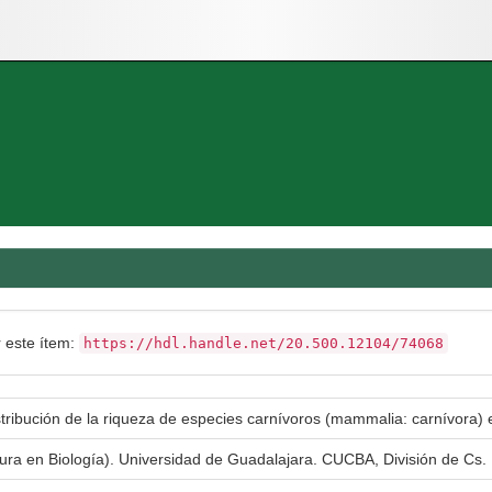
r este ítem:
https://hdl.handle.net/20.500.12104/74068
tribución de la riqueza de especies carnívoros (mammalia: carnívora) e
tura en Biología). Universidad de Guadalajara. CUCBA, División de Cs. 