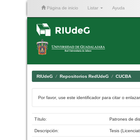
Página de inicio
Listar
Ayuda
Skip
navigation
RIUdeG
Repositorios RedUdeG
CUCBA
Por favor, use este identificador para citar o enlaza
Título:
Patrones de dis
Descripción:
Tesis (Licencia