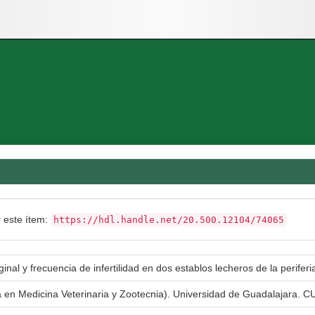
r este ítem:
https://hdl.handle.net/20.500.12104/74065
aginal y frecuencia de infertilidad en dos establos lecheros de la perife
a en Medicina Veterinaria y Zootecnia). Universidad de Guadalajara. CU