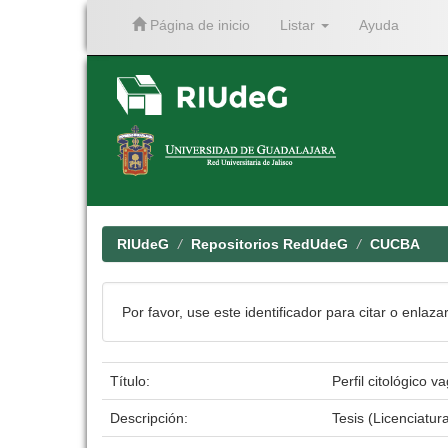
Página de inicio
Listar
Ayuda
Skip
navigation
RIUdeG
Repositorios RedUdeG
CUCBA
Por favor, use este identificador para citar o enlaza
Título:
Perfil citológico v
Descripción:
Tesis (Licenciatur