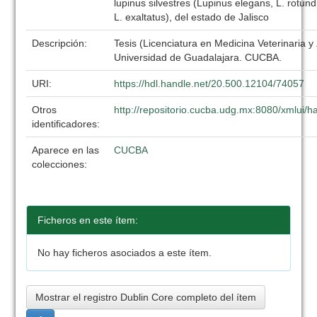
lupinus silvestres (Lupinus elegans, L. rotund
L. exaltatus), del estado de Jalisco
Descripción:
Tesis (Licenciatura en Medicina Veterinaria y
Universidad de Guadalajara. CUCBA.
URI:
https://hdl.handle.net/20.500.12104/74057
Otros
http://repositorio.cucba.udg.mx:8080/xmlui
identificadores:
Aparece en las
CUCBA
colecciones:
Ficheros en este ítem:
No hay ficheros asociados a este ítem.
Mostrar el registro Dublin Core completo del ítem