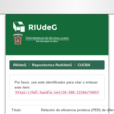
Skip
navigation
RIUdeG
Repositorios RedUdeG
CUCBA
Por favor, use este identificador para citar o enlazar
este ítem:
https://hdl.handle.net/20.500.12104/74057
Título:
Relación de eficiencia proteica (PER) de dife