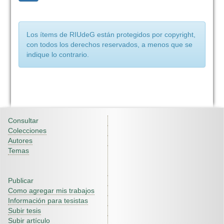
Los ítems de RIUdeG están protegidos por copyright,
con todos los derechos reservados, a menos que se
indique lo contrario.
Consultar
Colecciones
Autores
Temas
Publicar
Como agregar mis trabajos
Información para tesistas
Subir tesis
Subir artículo