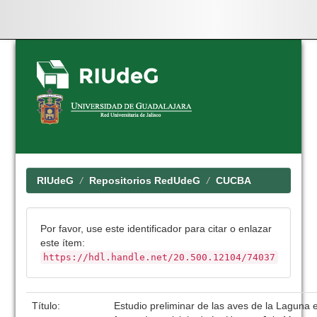
Skip
navigation
RIUdeG
Repositorios RedUdeG
CUCBA
Por favor, use este identificador para citar o enlazar
este ítem:
https://hdl.handle.net/20.500.12104/74037
Título:
Estudio preliminar de las aves de la Laguna e