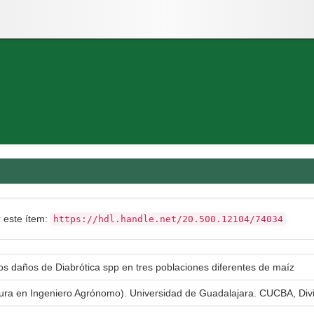
r este ítem:
https://hdl.handle.net/20.500.12104/74034
os daños de Diabrótica spp en tres poblaciones diferentes de maíz
atura en Ingeniero Agrónomo). Universidad de Guadalajara. CUCBA, Div