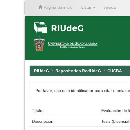
Página de inicio
Listar
Ayuda
Skip
navigation
RIUdeG
Repositorios RedUdeG
CUCBA
Por favor, use este identificador para citar o enlaza
Título:
Evaluación de l
Descripción:
Tesis (Licenci