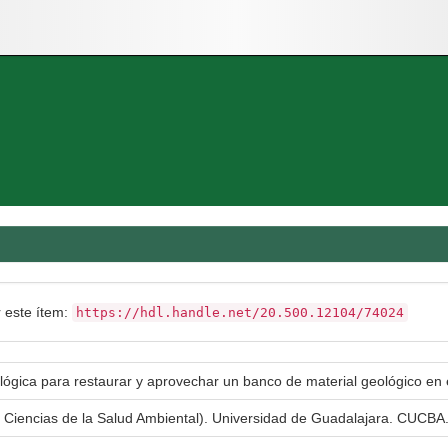
r este ítem:
https://hdl.handle.net/20.500.12104/74024
ógica para restaurar y aprovechar un banco de material geológico en e
n Ciencias de la Salud Ambiental). Universidad de Guadalajara. CUCBA