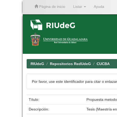
Página de inicio
Listar
Ayuda
Skip
navigation
RIUdeG
Repositorios RedUdeG
CUCBA
Por favor, use este identificador para citar o enlaza
Título:
Propuesta metodol
Descripción:
Tesis (Maestría e