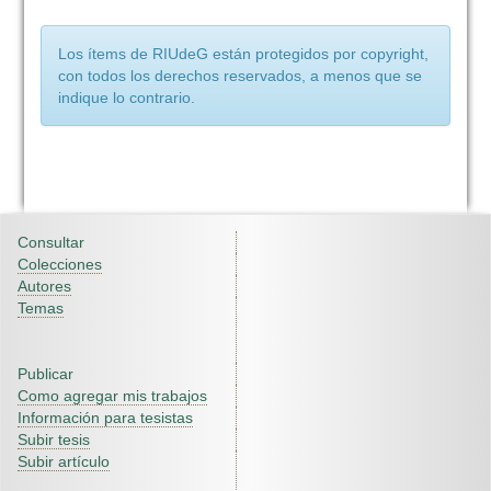
Los ítems de RIUdeG están protegidos por copyright,
con todos los derechos reservados, a menos que se
indique lo contrario.
Consultar
Colecciones
Autores
Temas
Publicar
Como agregar mis trabajos
Información para tesistas
Subir tesis
Subir artículo