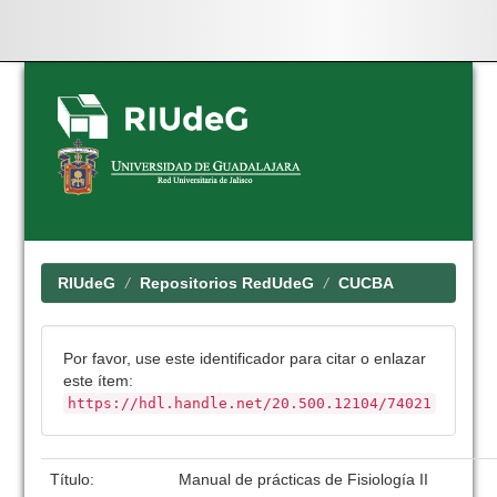
Skip
navigation
RIUdeG
Repositorios RedUdeG
CUCBA
Por favor, use este identificador para citar o enlazar
este ítem:
https://hdl.handle.net/20.500.12104/74021
Título:
Manual de prácticas de Fisiología II